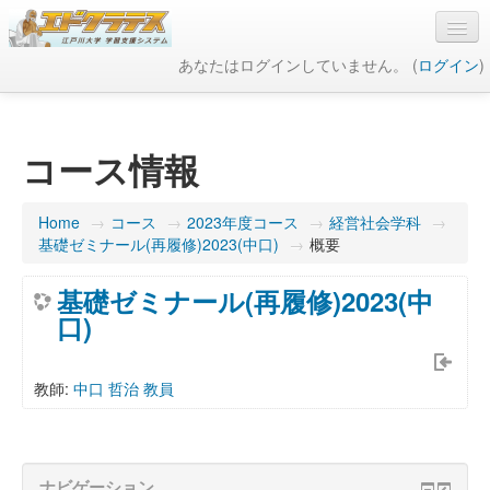
あなたはログインしていません。 (
ログイン
)
日本語 ‎(ja)‎
コース情報
Home
→
コース
→
2023年度コース
→
経営社会学科
→
基礎ゼミナール(再履修)2023(中口)
→
概要
基礎ゼミナール(再履修)2023(中
口)
教師:
中口 哲治 教員
ナビゲーション