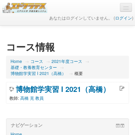
あなたはログインしていません。 (
ログイン
)
日本語 ‎(ja)‎
コース情報
Home
→
コース
→
2021年度コース
→
基礎・教養教育センター
→
博物館学実習 I 2021（高橋）
→
概要
博物館学実習 I 2021（高橋）
教師:
高橋 克 教員
ナビゲーション
Home