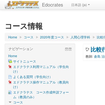
Edocrates
日本語 ‎(ja)‎
コース情報
Home
▶︎
コース
▶︎
2020年度コース
▶︎
人間心理学科
▶︎
比較行
比較行
ナビゲーション
Home
教師:
倉島 治
サイトニュース
エドクラテス利用マニュアル（学生向
け）
よくある質問（学生向け）
エドクラテス操作マニュアル（教員向
け）
エドクラテス コース作成申請フォー
ム（教員のみ）
コース