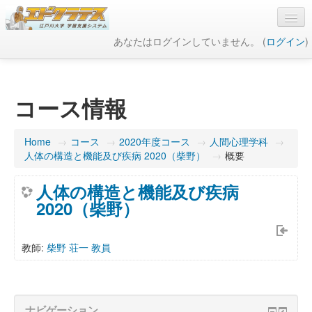
あなたはログインしていません。 (
ログイン
)
日本語 ‎(ja)‎
コース情報
Home
→
コース
→
2020年度コース
→
人間心理学科
→
人体の構造と機能及び疾病 2020（柴野）
→
概要
人体の構造と機能及び疾病
2020（柴野）
教師:
柴野 荘一 教員
ナビゲーション